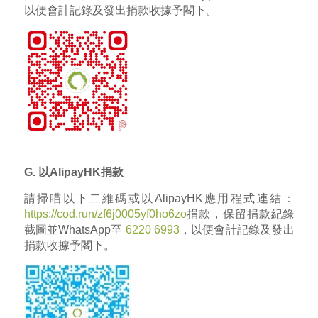
以便會計記錄及發出捐款收據予閣下。
G.
以
AlipayHK
捐款
請掃瞄以下二維碼或以AlipayHK應用程式連結：
https://cod.run/zf6j0005yf0ho6zo
捐款，保留捐款紀錄
截圖並
WhatsApp
至
6220 6993
，以便會計記錄及發出
捐款收據予閣下。