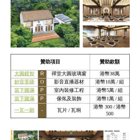
贊助項目
贊助款額
大圓鏡智
R
禪堂大圓玻璃窗
港幣38萬
妙音菩薩
O
影音直播器材
港幣10萬 / 組
當下圓滿
P
室內裝修工程
港幣5萬 / 組
當下圓滿
P
傢俬及裝飾
港幣1萬 / 組
港幣 300 / 港幣
一瓦一願
-
瓦片 / 瓦垌
500