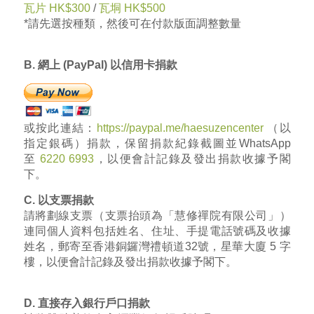
瓦片 HK$300
/
瓦垌 HK$500
*請先選按種類，然後可在付款版面調整數量
B. 網上 (PayPal) 以信用卡捐款
或按此連結：
https://paypal.me/haesuzencenter
（以
指定銀碼）
捐款，保留捐款紀錄截圖並
WhatsApp
至
6220 6993
，以便會計記錄及發出捐款收據予閣
下。
C. 以支票捐款
請將劃線支票（支票抬頭為「慧修禪院有限公司」）
連同個人資料包括姓名、住址、手提電話號碼及收據
姓名，郵寄至香港銅鑼灣禮頓道32號，星華大廈 5 字
樓，以便會計記錄及發出捐款收據予閣下。
D. 直接存入銀行戶口捐款