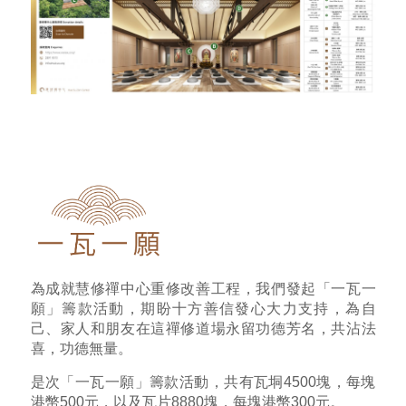
為成就慧修禪中心重修改善工程，我們發起「一瓦一
願」籌款活動，期盼十方善信發心大力支持，為自
己、家人和朋友在這禪修道場永留功德芳名，共沾法
喜，功德無量。
是次「一瓦一願」籌款活動，共有瓦垌4500塊，每塊
港幣500元，以及瓦片8880塊，每塊港幣300元。