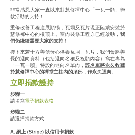
非常感恩大家一直以來對慧修禪中心「一瓦一願」籌
款活動的支持！
重修改善工程進展順暢，瓦垌及瓦片現正陸續安裝於
慧修禪中心的樓頂上。室內裝修工程亦已經啟動，
我
們仍繼續需要大家的支持！
接下來若十方善信發心供養瓦垌、瓦片，我們會將善
長的迴向資料（包括迴向名稱及祝願內容）寫在專為
「一瓦一願」特設的迴向名單內，
該名單將永久收藏
於慧修禪中心的禪堂主柱內的頂部，作永久迴向。
立即捐款護持
步驟一
請填寫
電子捐款表格
步驟二
請選擇捐款方式
A. 網上 (Stripe) 以信用卡捐款