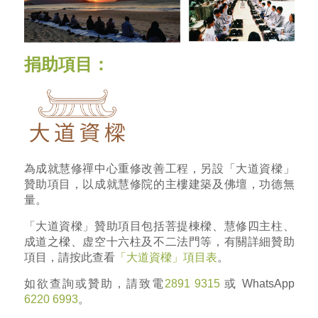
捐助項目：
為成就慧修禪中心重修改善工程，另設「大道資樑」
贊助項目，以成就慧修院的主樓建築及佛壇，功德無
量。
「大道資樑」贊助項目包括菩提棟樑、慧修四主柱、
成道之樑、虚空十六柱及不二法門等，有關詳細贊助
項目，請按此查看
「大道資樑」項目表
。
如欲查詢或贊助，請致電
2891 9315
或 WhatsApp
6220 6993
。