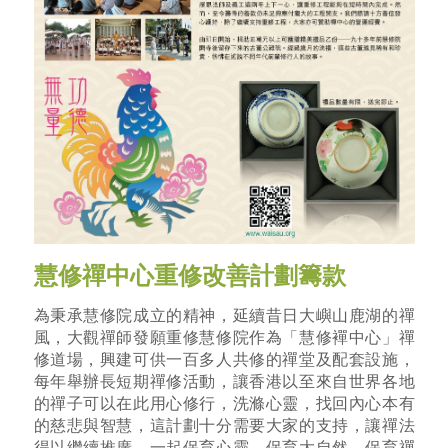
慧修禪中心重修改善計劃籌款
為秉承慧修院成立的精神，延續昔日大嶼山鹿湖的禪
風，大觀禪師發願重修慧修院作為「慧修襌中心」禪
修道場，興建可供一百多人共修的禪堂及配套設施，
每年舉辦長短期禪修活動，讓香港以至來自世界各地
的禪子可以在此用心修行，洗滌心靈，找回內心本有
的慈悲與智慧，這計劃十分需要大家的支持，讓禪法
得以繼續推廣，一起保育心靈、保育大自然、保育禪