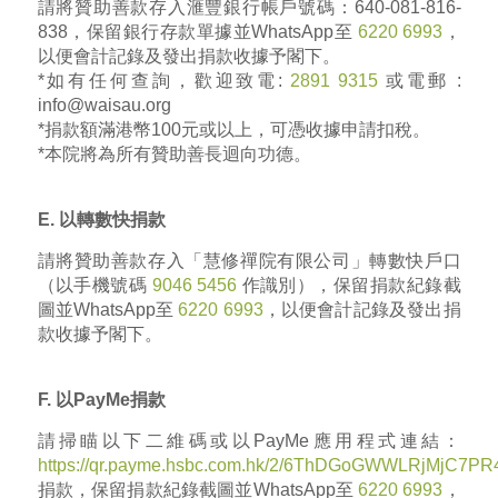
請將贊助善款存入滙豐銀行帳戶號碼：640-081-816-
838，保留銀行存款單據並WhatsApp至
6220 6993
，
以便會計記錄及發出捐款收據予閣下。
*如有任何查詢，歡迎致電:
2891 9315
或電郵 :
info@waisau.org
*捐款額滿港幣100元或以上，可憑收據申請扣稅。
*本院將為所有贊助善長迴向功德。
E.
以轉數快捐款
請將贊助善款存入「慧修禪院有限公司」轉數快戶口
（以手機號碼
9046 5456
作識別），保留捐款紀錄截
圖並
WhatsApp
至
6220 6993
，以便會計記錄及發出捐
款收據予閣下。
F.
以
PayMe
捐款
請掃瞄以下二維碼或以PayMe應用程式連結：
https://qr.payme.hsbc.com.hk/2/6ThDGoGWWLRjMjC7PR4
捐款，保留捐款紀錄截圖並
WhatsApp
至
6220 6993
，