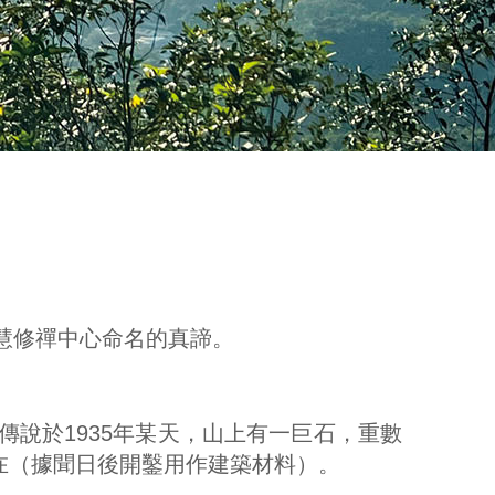
出慧修禪中心命名的真諦。
傳說於1935年某天，山上有一巨石，重數
在（據聞日後開鑿用作建築材料）。