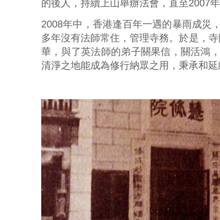
的後人，持續上山舉辦法會，直至2007
2008年中，香港逢百年一遇的暴雨成
多年沒有法師常住，管理寺務。於是，寺
華，與了英法師的弟子關果信，關活鴻
清淨之地能成為修行納眾之用，秉承和延