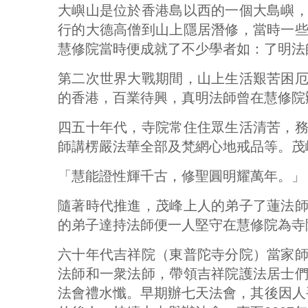
大嶼山是位於香港島以西的一個大島嶼
行的大德高僧到山上隱居潛修，當時一
慧修院當時便成就了不少學者如：了明法
第二次世界大戰期間，山上生活艱苦困
的香港，百業待興，真明法師曾在慧修院
四五十年代，寺院常住住眾生活清苦，
師講楞嚴法華全部及梵網心地戒品等。茂
「慧能證性輝千古，修聖圓明耀萬年。」
隨著時代推進，茂峰上人的弟子了蓮法
的弟子達持法師便一人堅守在慧修院為寺
六十年代吉祥院（東普陀寺分院）當家
法師和一衆法師，帶領吉祥院護法居士
法會禮水懺。早期辦七天法會，其後因人