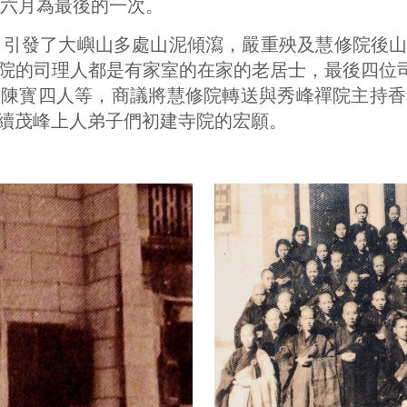
年六月為最後的一次。
災，引發了大嶼山多處山泥傾瀉，嚴重殃及慧修院後
院的司理人都是有家室的在家的老居士，最後四位司
，陳寳四人等，商議將慧修院轉送與秀峰禪院主持香
續茂峰上人弟子們初建寺院的宏願。