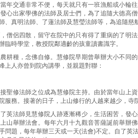
，當年交通非常不便，每天就只有一班漁船或小輪往
些發心出家學佛的法師及居士們，為了追隨大德高僧
師、真明法師、了蓮法師及慧瑩法師等，為追隨慈
厄，僧侶四散，留守在院中的只有得了重病的了明法
辦臨時學堂，教授院鄰適齡的孩童讀書識字。
務農耕種，念佛自修。慧修院早期曾舉辦大小不同的
峰上人亦曾到院內講學，並親題對聯：
師接聖修法師之位成為慧修院主持。由於當年山上資
院服務。接著的日子，上山修行的人越來越少，寺
師了英法師見慧修院人跡逐漸稀少，生活困苦，發心
們上山舉辦法會。每年六月十九觀音菩薩誕前舉辦佛
手問題，每年舉辦三天或一天(法會)不定。自了英