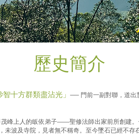
歷史簡介
妙智十方群類盡沾光」
── 門前一副對聯，道
師茂峰上人的皈依弟子——聖修法師出家前所創建。
，未波及寺院，見者無不稱奇。至今墜石已經不存