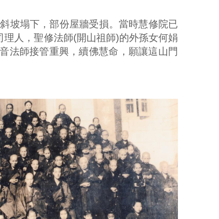
山斜坡塌下，部份屋牆受損。當時慧修院已
理人，聖修法師(開山祖師)的外孫女何娟
音法師接管重興，續佛慧命，願讓這山門