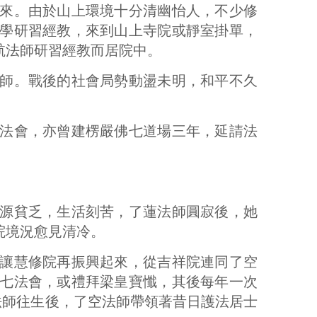
來。由於山上環境十分清幽怡人，不少修
學研習經教，來到山上寺院或靜室掛單，
航法師研習經教而居院中。
師。戰後的社會局勢動盪未明，和平不久
法會，亦曾建楞嚴佛七道場三年，延請法
源貧乏，生活刻苦，了蓮法師圓寂後，她
院境況愈見清冷。
讓慧修院再振興起來，從吉祥院連同了空
七法會，或禮拜梁皇寶懺，其後每年一次
法師往生後，了空法師帶領著昔日護法居士