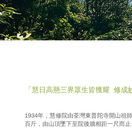
「慧日高懸三界眾生皆獲耀 修成
1934年，慧修院由荃灣東普陀寺開山祖
百斤，由山頂墜下至院後牆相距一尺而止